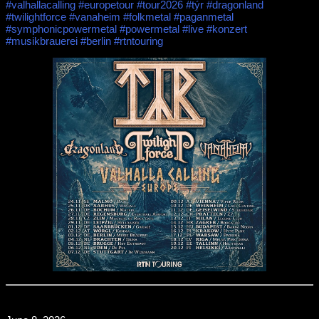
#valhallacalling
#europetour
#tour2026
#týr
#dragonland
#twilightforce
#vanaheim
#folkmetal
#paganmetal
#symphonicpowermetal
#powermetal
#live
#konzert
#musikbrauerei
#berlin
#rtntouring