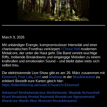
March 9, 2026
Mit unbändiger Energie, kompromissloser Intensität und einer
charismatischen Frontfrau verkörpert
I Chose Hell
modernen
Metalcore, der unter die Haut geht. Die Band vereint wuchtige
Riffs, treibende Breakdowns und eingängige Melodien zu einem
kraftvollen und emotionalen Sound – und bleibt dabei stets sich
selbst treu.
Die elektrisierende Live-Show gibt es am 26. März zusammen mit
Ektomorf
,
Fear Lab
,
Zord
und
Madstop
in der
Musikbrauerei
zu
erleben! Bestellt eure Karten gleich hier:
https://folter666shop.de/search?search=Ektomorf
#ektomorf
#imtheheretictour
#imtheheretic
#fearlab
#ichosehell
#zord
#madstop
#metal
#numetal
#metalcore
#groovemetal
#hardcore
#berlin
#live
#konzert
#musikbrauerei