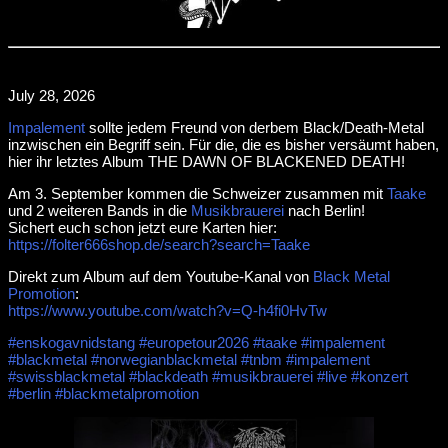
July 28, 2026
Impalement
sollte jedem Freund von derbem Black/Death-Metal
inzwischen ein Begriff sein. Für die, die es bisher versäumt haben,
hier ihr letztes Album THE DAWN OF BLACKENED DEATH!
Am 3. September kommen die Schweizer zusammen mit
Taake
und 2 weiteren Bands in die
Musikbrauerei
nach Berlin!
Sichert euch schon jetzt eure Karten hier:
https://folter666shop.de/search?search=Taake
Direkt zum Album auf dem Youtube-Kanal von
Black Metal
Promotion
:
https://www.youtube.com/watch?v=Q-h4fi0HvTw
#enskogavnidstang
#europetour2026
#taake
#impalement
#blackmetal
#norwegianblackmetal
#tnbm
#impalement
#swissblackmetal
#blackdeath
#musikbrauerei
#live
#konzert
#berlin
#blackmetalpromotion