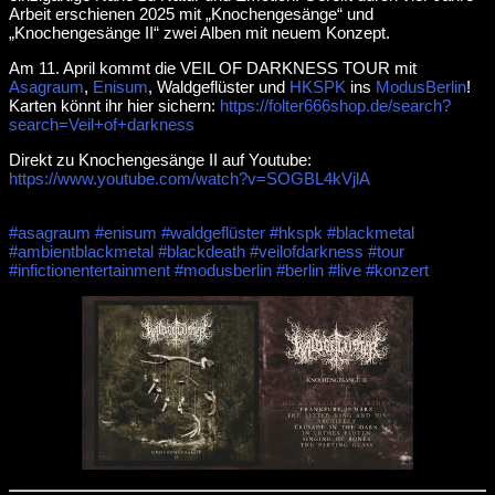
Arbeit erschienen 2025 mit „Knochengesänge“ und
„Knochengesänge II“ zwei Alben mit neuem Konzept.
Am 11. April kommt die VEIL OF DARKNESS TOUR mit
Asagraum
,
Enisum
, Waldgeflüster und
HKSPK
ins
ModusBerlin
!
Karten könnt ihr hier sichern:
https://folter666shop.de/search?
search=Veil+of+darkness
Direkt zu Knochengesänge II auf Youtube:
https://www.youtube.com/watch?v=SOGBL4kVjlA
#asagraum
#enisum
#waldgeflüster
#hkspk
#blackmetal
#ambientblackmetal
#blackdeath
#veilofdarkness
#tour
#infictionentertainment
#modusberlin
#berlin
#live
#konzert