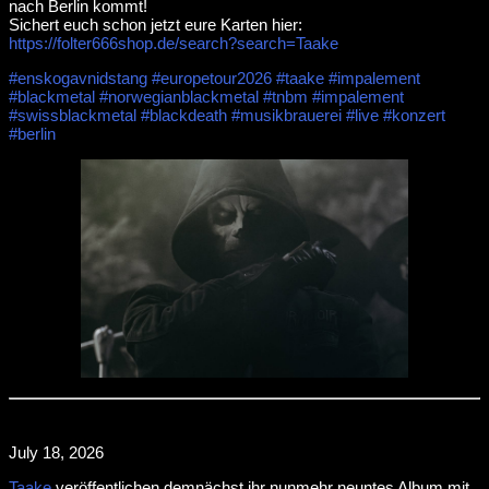
nach Berlin kommt!
Sichert euch schon jetzt eure Karten hier:
https://folter666shop.de/search?search=Taake
#enskogavnidstang
#europetour2026
#taake
#impalement
#blackmetal
#norwegianblackmetal
#tnbm
#impalement
#swissblackmetal
#blackdeath
#musikbrauerei
#live
#konzert
#berlin
July 18, 2026
Taake
veröffentlichen demnächst ihr nunmehr neuntes Album mit