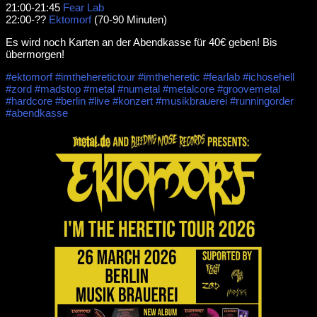
21:00-21:45
Fear Lab
22:00-??
Ektomorf
(70-90 Minuten)
Es wird noch Karten an der Abendkasse für 40€ geben! Bis
übermorgen!
#ektomorf
#imtheheretictour
#imtheheretic
#fearlab
#ichosehell
#zord
#madstop
#metal
#numetal
#metalcore
#groovemetal
#hardcore
#berlin
#live
#konzert
#musikbrauerei
#runningorder
#abendkasse