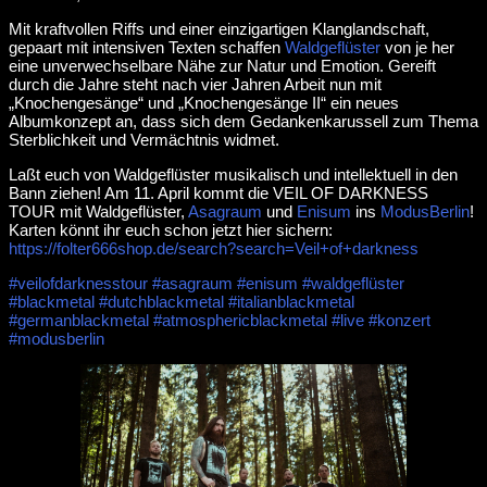
Mit kraftvollen Riffs und einer einzigartigen Klanglandschaft,
gepaart mit intensiven Texten schaffen
Waldgeflüster
von je her
eine unverwechselbare Nähe zur Natur und Emotion. Gereift
durch die Jahre steht nach vier Jahren Arbeit nun mit
„Knochengesänge“ und „Knochengesänge II“ ein neues
Albumkonzept an, dass sich dem Gedankenkarussell zum Thema
Sterblichkeit und Vermächtnis widmet.
Laßt euch von Waldgeflüster musikalisch und intellektuell in den
Bann ziehen! Am 11. April kommt die VEIL OF DARKNESS
TOUR mit Waldgeflüster,
Asagraum
und
Enisum
ins
ModusBerlin
!
Karten könnt ihr euch schon jetzt hier sichern:
https://folter666shop.de/search?search=Veil+of+darkness
#veilofdarknesstour
#asagraum
#enisum
#waldgeflüster
#blackmetal
#dutchblackmetal
#italianblackmetal
#germanblackmetal
#atmosphericblackmetal
#live
#konzert
#modusberlin