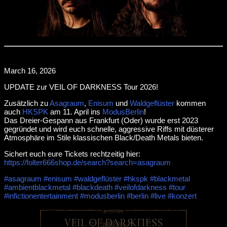
March 16, 2026
UPDATE zur VEIL OF DARKNESS Tour 2026!
Zusätzlich zu
Asagraum
,
Enisum
und
Waldgeflüster
kommen
auch
HKSPK
am 11. April ins
ModusBerlin
!
Das Dreier-Gespann aus Frankfurt (Oder) wurde erst 2023
gegründet und wird euch schnelle, aggressive Riffs mit düsterer
Atmosphäre im Stile klassischen Black/Death Metals bieten.
Sichert euch eure Tickets rechtzeitig hier:
https://folter666shop.de/search?search=asagraum
#asagraum
#enisum
#waldgeflüster
#hkspk
#blackmetal
#ambientblackmetal
#blackdeath
#veilofdarkness
#tour
#infictionentertainment
#modusberlin
#berlin
#live
#konzert