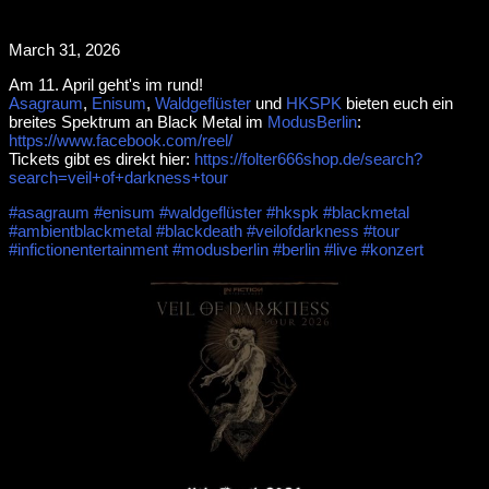
March 31, 2026
Am 11. April geht's im rund!
Asagraum
,
Enisum
,
Waldgeflüster
und
HKSPK
bieten euch ein
breites Spektrum an Black Metal im
ModusBerlin
:
https://www.facebook.com/reel/
Tickets gibt es direkt hier:
https://folter666shop.de/search?
search=veil+of+darkness+tour
#asagraum
#enisum
#waldgeflüster
#hkspk
#blackmetal
#ambientblackmetal
#blackdeath
#veilofdarkness
#tour
#infictionentertainment
#modusberlin
#berlin
#live
#konzert