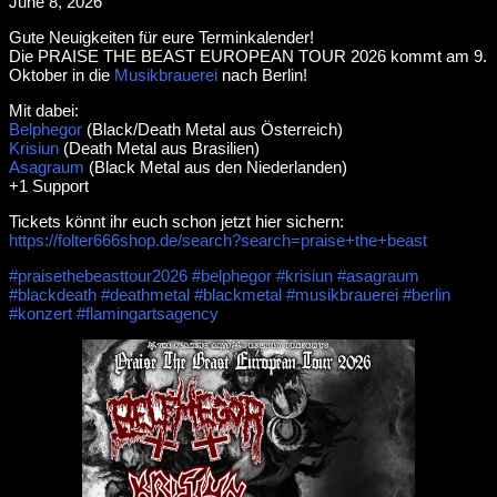
June 8, 2026
Gute Neuigkeiten für eure Terminkalender!
Die PRAISE THE BEAST EUROPEAN TOUR 2026 kommt am 9.
Oktober in die
Musikbrauerei
nach Berlin!
Mit dabei:
Belphegor
(Black/Death Metal aus Österreich)
Krisiun
(Death Metal aus Brasilien)
Asagraum
(Black Metal aus den Niederlanden)
+1 Support
Tickets könnt ihr euch schon jetzt hier sichern:
https://folter666shop.de/search?search=praise+the+beast
#praisethebeasttour2026
#belphegor
#krisiun
#asagraum
#blackdeath
#deathmetal
#blackmetal
#musikbrauerei
#berlin
#konzert
#flamingartsagency