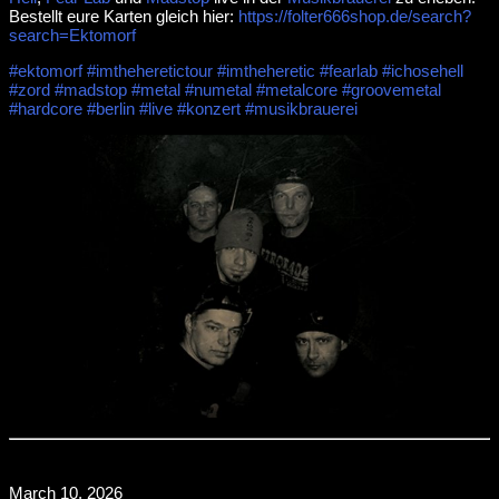
Bestellt eure Karten gleich hier:
https://folter666shop.de/search?
search=Ektomorf
#ektomorf
#imtheheretictour
#imtheheretic
#fearlab
#ichosehell
#zord
#madstop
#metal
#numetal
#metalcore
#groovemetal
#hardcore
#berlin
#live
#konzert
#musikbrauerei
March 10, 2026