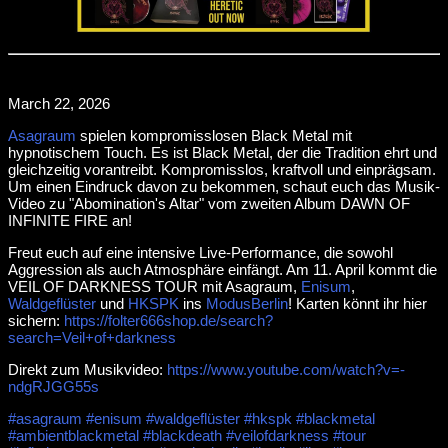
March 22, 2026
Asagraum
spielen kompromisslosen Black Metal mit
hypnotischem Touch. Es ist Black Metal, der die Tradition ehrt und
gleichzeitig vorantreibt. Kompromisslos, kraftvoll und einprägsam.
Um einen Eindruck davon zu bekommen, schaut euch das Musik-
Video zu "Abomination's Altar" vom zweiten Album DAWN OF
INFINITE FIRE an!
Freut euch auf eine intensive Live-Performance, die sowohl
Aggression als auch Atmosphäre einfängt. Am 11. April kommt die
VEIL OF DARKNESS TOUR mit Asagraum,
Enisum
,
Waldgeflüster
und
HKSPK
ins
ModusBerlin
! Karten könnt ihr hier
sichern:
https://folter666shop.de/search?
search=Veil+of+darkness
Direkt zum Musikvideo:
https://www.youtube.com/watch?v=-
ndgRJGG55s
#asagraum
#enisum
#waldgeflüster
#hkspk
#blackmetal
#ambientblackmetal
#blackdeath
#veilofdarkness
#tour