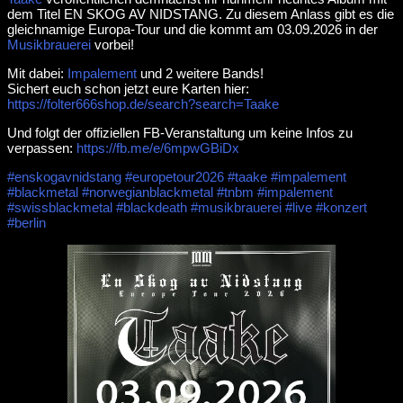
dem Titel EN SKOG AV NIDSTANG. Zu diesem Anlass gibt es die
gleichnamige Europa-Tour und die kommt am 03.09.2026 in der
Musikbrauerei
vorbei!
Mit dabei:
Impalement
und 2 weitere Bands!
Sichert euch schon jetzt eure Karten hier:
https://folter666shop.de/search?search=Taake
Und folgt der offiziellen FB-Veranstaltung um keine Infos zu
verpassen:
https://fb.me/e/6mpwGBiDx
#enskogavnidstang
#europetour2026
#taake
#impalement
#blackmetal
#norwegianblackmetal
#tnbm
#impalement
#swissblackmetal
#blackdeath
#musikbrauerei
#live
#konzert
#berlin