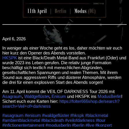
April 6, 2026
In weniger als einer Woche geht es los, daher möchten wir euch
hier kurz den Opener des Abends vorstellen.
HKSPK
ist eine Black/Death Metal-Band aus Frankfurt (Oder) und
wurde 2023 ins Leben gerufen. Die relativ junge Formation
beschäftigt sich textlich mit menschlichen Abgründen,
gesellschaftlichen Spannungen und realen Themen. Mit ihrem
Sound aus aggressiven Riffs und düsterer Atmosphäre, werden
die drei für einen explosiven Start des Abends sorgen!
Am 11. April kommt die VEIL OF DARKNESS Tour 2026 mit
Asagraum
,
Waldgeflüster
,
Enisum
und HKSPK ins
ModusBerlin
!
Sichert euch eure Karten hier:
https://folter666shop.de/search?
search=Veil+of+darkness
#asagraum
#enisum
#waldgeflüster
#hkspk
#blackmetal
#ambientblackmetal
#blackdeath
#veilofdarkness
#tour
#infictionentertainment
#modusberlin
#berlin
#live
#konzert