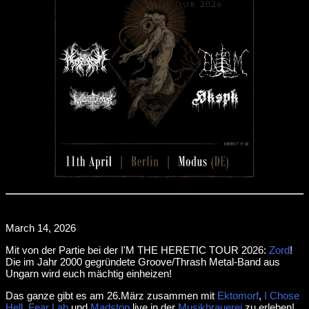
March 14, 2026
Mit von der Partie bei der I'M THE HERETIC TOUR 2026:
Zord
!
Die im Jahr 2000 gegründete Groove/Thrash Metal-Band aus
Ungarn wird euch mächtig einheizen!
Das ganze gibt es am 26.März zusammen mit
Ektomorf
,
I Chose
Hell
,
Fear Lab
und
Madstop
live in der
Musikbrauerei
zu erleben!