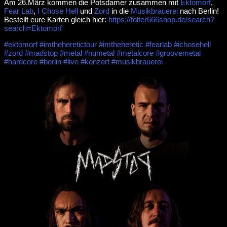
Am 26.März kommen die Potsdamer zusammen mit
Ektomorf
,
Fear Lab
,
I Chose Hell
und
Zord
in die
Musikbrauerei
nach Berlin!
Bestellt eure Karten gleich hier:
https://folter666shop.de/search?
search=Ektomorf
#ektomorf
#imtheheretictour
#imtheheretic
#fearlab
#ichosehell
#zord
#madstop
#metal
#numetal
#metalcore
#groovemetal
#hardcore
#berlin
#live
#konzert
#musikbrauerei