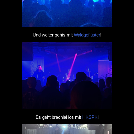
Und weiter gehts mit
Waldgeflüster
!
Es geht brachial los mit
HKSPK
!