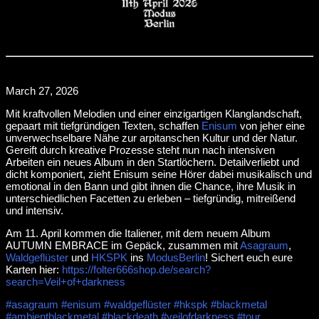
March 27, 2026
Mit kraftvollen Melodien und einer einzigartigen Klanglandschaft,
gepaart mit tiefgründigen Texten, schaffen
Enisum
von jeher eine
unverwechselbare Nähe zur arpitanschen Kultur und der Natur.
Gereift durch kreative Prozesse steht nun nach intensiven
Arbeiten ein neues Album in den Startlöchern. Detailverliebt und
dicht komponiert, zieht Enisum seine Hörer dabei musikalisch und
emotional in den Bann und gibt ihnen die Chance, ihre Musik in
unterschiedlichen Facetten zu erleben – tiefgründig, mitreißend
und intensiv.
Am 11. April kommen die Italiener, mit dem neuem Album
AUTUMN EMBRACE im Gepäck, zusammen mit
Asagraum
,
Waldgeflüster
und
HKSPK
ins
ModusBerlin
! Sichert euch eure
Karten hier:
https://folter666shop.de/search?
search=Veil+of+darkness
#asagraum
#enisum
#waldgeflüster
#hkspk
#blackmetal
#ambientblackmetal
#blackdeath
#veilofdarkness
#tour